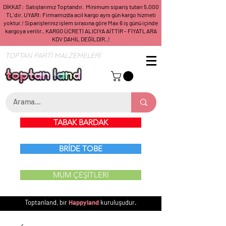
DİKKAT: Satışlarımız Toptandır. Minimum sipariş tutarı 5.000
TL'dir. UYARI: Firmamızda acil kargo aynı gün kargo hizmeti
yoktur.! Siparişleriniz işlem sırasına göre Max 6 iş günü içinde
kargoya verilir.. KARGO ÜCRETİ ALICIYA AİTTİR - FİYATLARA
KDV DAHİL DEĞİLDİR..!
TOPTAN PARTİ MALZEMELERİ
TABAK BARDAK
BRİDE TOBE
MUM ÇEŞİTLERİ
Toptanland, bir
Happyland
kuruluşudur.