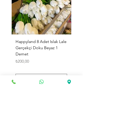
Happyland 8 Adet Islak Lale
HappyLand 150 ml Ma
Gerçekçi Doku Beyaz 1
Cinsiyet Belirleme Spr
Demet
Küçük Boy
Fiyat
Fiyat
₺200,00
₺225,00
Sepete Ekle