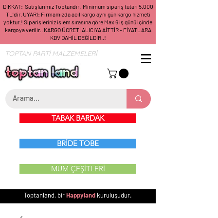
DİKKAT: Satışlarımız Toptandır. Minimum sipariş tutarı 5.000
TL'dir. UYARI: Firmamızda acil kargo aynı gün kargo hizmeti
yoktur.! Siparişleriniz işlem sırasına göre Max 6 iş günü içinde
kargoya verilir.. KARGO ÜCRETİ ALICIYA AİTTİR - FİYATLARA
KDV DAHİL DEĞİLDİR..!
TOPTAN PARTİ MALZEMELERİ
TABAK BARDAK
BRİDE TOBE
MUM ÇEŞİTLERİ
Toptanland, bir
Happyland
kuruluşudur.