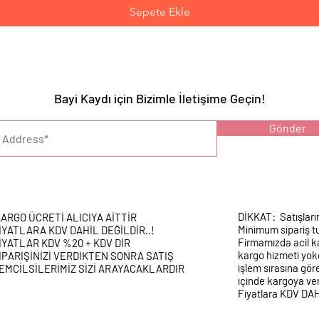
Sepete Ekle
Bayi Kaydı için Bizimle İletişime Geçin!
YARI :
Gönder
DİKKAT: Satışları
ARGO ÜCRETİ ALICIYA AİTTİR
Minimum sipariş tu
İYATLARA KDV DAHİL DEĞİLDİR..!
Firmamızda acil k
İYATLAR KDV %20 + KDV DİR
kargo hizmeti yokd
İPARİŞİNİZİ VERDİKTEN SONRA SATIŞ
işlem sırasına gör
EMCİLSİLERİMİZ SİZİ ARAYACAKLARDIR
içinde kargoya veri
Fiyatlara KDV DA