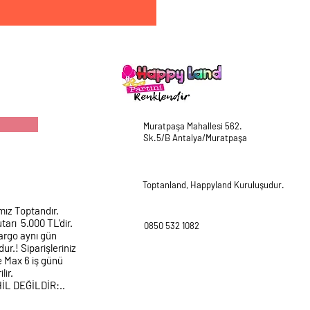
Muratpaşa Mahallesi 562.
Sk.5/B Antalya/Muratpaşa
Toptanland, Happyland Kuruluşudur.
mız Toptandır.
tarı 5.000 TL'dir.
0850 532 1082
argo aynı gün
ur.! Siparişleriniz
e Max 6 iş günü
lir.
HİL DEĞİLDİR:..