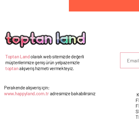
U
Toptan Land
olarak web sitemizde değerli
müşterilerimize geniş ürün yelpazemizle
toptan
alışveriş hizmeti vermekteyiz.
Perakende alışveriş için;
www.happyland.com.tr
adresimize bakabilirsiniz
K
F
F
S
T