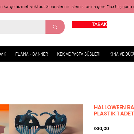
gün kargo hizmeti yoktur.! Siparişleriniz işlem sırasına göre Max 6 iş 
TABAK BARDAK
DAK
FLAMA - BANNER
KEK VE PASTA SÜSLERİ
KINA VE DÜ
HALLOWEEN BA
PLASTİK 1 ADE
Fiyat
₺30,00