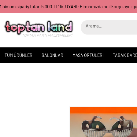
inimum sipariş tutarı 5.000 TL'dir. UYARI: Firmamızda acil kargo aynı 
TOPTAN PARTİ MALZEMELERİ
TÜM ÜRÜNLER
BALONLAR
MASA ÖRTÜLERİ
TABAK BAR