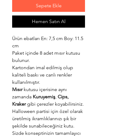
Sepete Ekle
Hemen Satın Al
Ürün ebatları En: 7,5 cm Boy: 11.5
cm
Paket içinde 8 adet mısır kutusu
bulunur.
Kartondan imal edilmiş olup
kaliteli baskı ve canlı renkler
kullanılmıştır.
Mısır
kutusu içerisine aynı
zamanda
Kuruyemiş
,
Cips,
Kraker
gibi çerezler koyabilirsiniz.
Halloween partisi için özel olarak
üretilmiş ikramlıklarınızı şık bir
şekilde sunabileceğiniz kutu.
Sizde konseptinizin tamamlayıcı