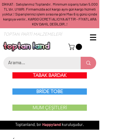
DİKKAT: Satışlarımız Toptandır. Minimum sipariş tutarı 5.000
TL'dir. UYARI: Firmamızda acil kargo aynı gün kargo hizmeti
yoktur.! Siparişleriniz işlem sırasına göre Max 6 iş günü içinde
kargoya verilir.. KARGO ÜCRETİ ALICIYA AİTTİR - FİYATLARA
KDV DAHİL DEĞİLDİR..!
TOPTAN PARTİ MALZEMELERİ
TABAK BARDAK
BRİDE TOBE
MUM ÇEŞİTLERİ
Toptanland, bir
Happyland
kuruluşudur.