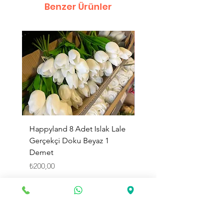
Benzer Ürünler
Happyland 8 Adet Islak Lale
HappyLand 150 ml Ma
Gerçekçi Doku Beyaz 1
Cinsiyet Belirleme Spr
Demet
Küçük Boy
Fiyat
Fiyat
₺200,00
₺225,00