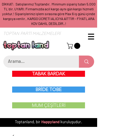
DİKKAT: Satışlarımız Toptandır. Minimum sipariş tutarı 5.000
TL'dir. UYARI: Firmamızda acil kargo aynı gün kargo hizmeti
yoktur.! Siparişleriniz işlem sırasına göre Max 6 iş günü içinde
kargoya verilir.. KARGO ÜCRETİ ALICIYA AİTTİR - FİYATLARA
KDV DAHİL DEĞİLDİR..!
TOPTAN PARTİ MALZEMELERİ
TABAK BARDAK
BRİDE TOBE
MUM ÇEŞİTLERİ
Toptanland, bir
Happyland
kuruluşudur.