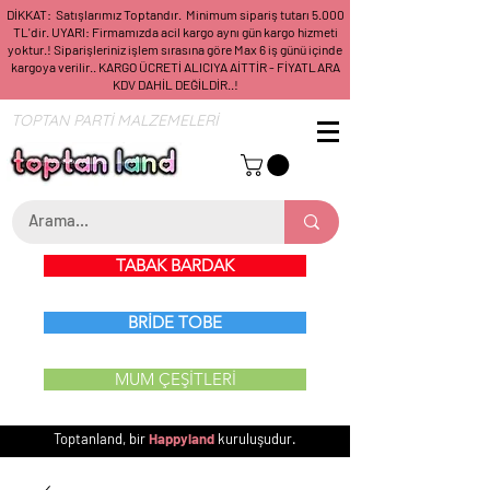
DİKKAT: Satışlarımız Toptandır. Minimum sipariş tutarı 5.000
TL'dir. UYARI: Firmamızda acil kargo aynı gün kargo hizmeti
yoktur.! Siparişleriniz işlem sırasına göre Max 6 iş günü içinde
kargoya verilir.. KARGO ÜCRETİ ALICIYA AİTTİR - FİYATLARA
KDV DAHİL DEĞİLDİR..!
TOPTAN PARTİ MALZEMELERİ
TABAK BARDAK
BRİDE TOBE
MUM ÇEŞİTLERİ
Toptanland, bir
Happyland
kuruluşudur.