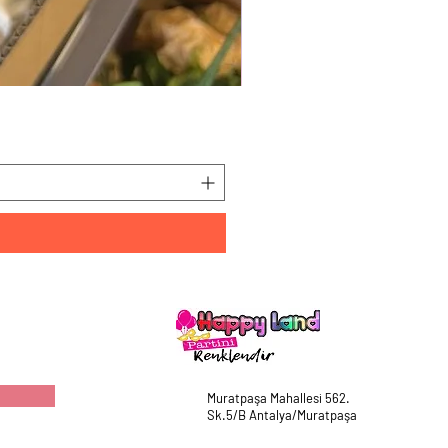
HappyLand 150 ml Mavi Cin
Fiyat
₺225,00
Muratpaşa Mahallesi 562.
Sk.5/B Antalya/Muratpaşa