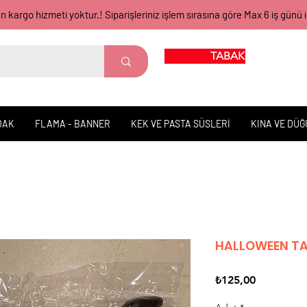
gün kargo hizmeti yoktur.! Siparişleriniz işlem sırasına göre Max 6 iş 
TABAK BARDAK
DAK
FLAMA - BANNER
KEK VE PASTA SÜSLERİ
KINA VE DÜ
HALLOWEEN TA
Fiyat
₺125,00