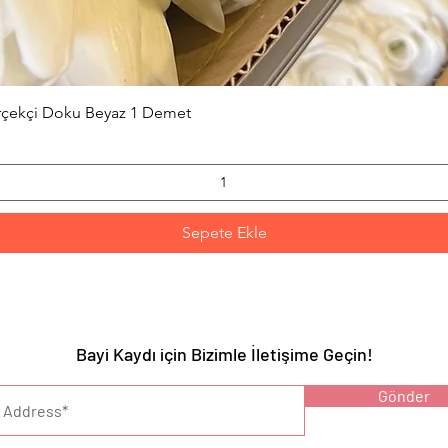
Hızlı Bakış
erçekçi Doku Beyaz 1 Demet
Sepete Ekle
Bayi Kaydı için Bizimle İletişime Geçin!
YARI :
Gönder