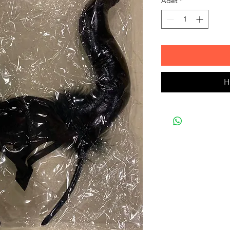
Adet
*
H