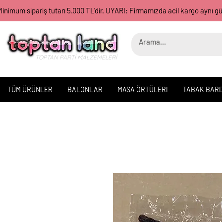
inimum sipariş tutarı 5.000 TL'dir. UYARI: Firmamızda acil kargo aynı 
TOPTAN PARTİ MALZEMELERİ
TÜM ÜRÜNLER
BALONLAR
MASA ÖRTÜLERİ
TABAK BAR