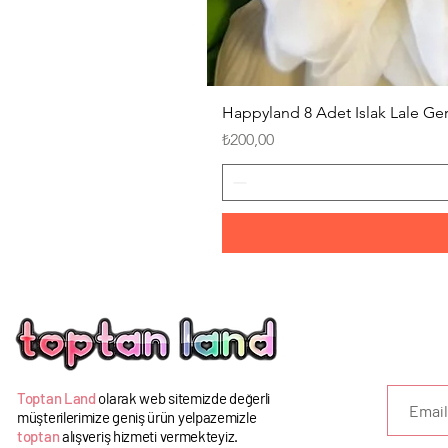
Happyland 8 Adet Islak Lale G
Fiyat
₺200,00
U
Toptan Land
olarak web sitemizde değerli
müşterilerimize geniş ürün yelpazemizle
toptan
alışveriş hizmeti vermekteyiz.