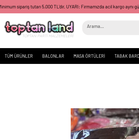
inimum sipariş tutarı 5.000 TL'dir. UYARI: Firmamızda acil kargo aynı 
TOPTAN PARTİ MALZEMELERİ
TÜM ÜRÜNLER
BALONLAR
MASA ÖRTÜLERİ
TABAK BAR