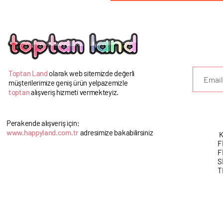
U
Toptan Land
olarak web sitemizde değerli
müşterilerimize geniş ürün yelpazemizle
toptan
alışveriş hizmeti vermekteyiz.
Perakende alışveriş için;
www.happyland.com.tr
adresimize bakabilirsiniz
K
F
F
S
T