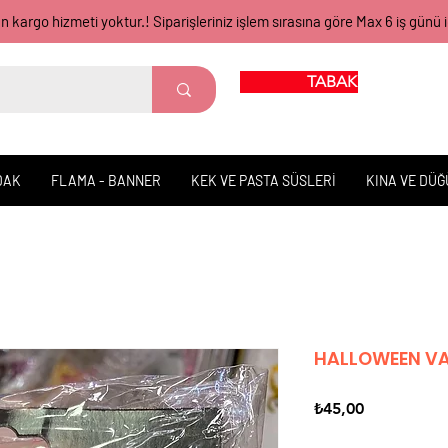
gün kargo hizmeti yoktur.! Siparişleriniz işlem sırasına göre Max 6 iş 
TABAK BARDAK
DAK
FLAMA - BANNER
KEK VE PASTA SÜSLERİ
KINA VE DÜ
HALLOWEEN VAM
Fiyat
₺45,00