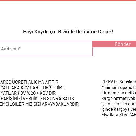
Bayi Kaydı için Bizimle İletişime Geçin!
YARI :
Gönder
DİKKAT: Satışları
ARGO ÜCRETİ ALICIYA AİTTİR
Minimum sipariş tu
İYATLARA KDV DAHİL DEĞİLDİR..!
Firmamızda acil k
İYATLAR KDV %20 + KDV DİR
kargo hizmeti yokd
İPARİŞİNİZİ VERDİKTEN SONRA SATIŞ
işlem sırasına gör
EMCİLSİLERİMİZ SİZİ ARAYACAKLARDIR
içinde kargoya veri
Fiyatlara KDV DA