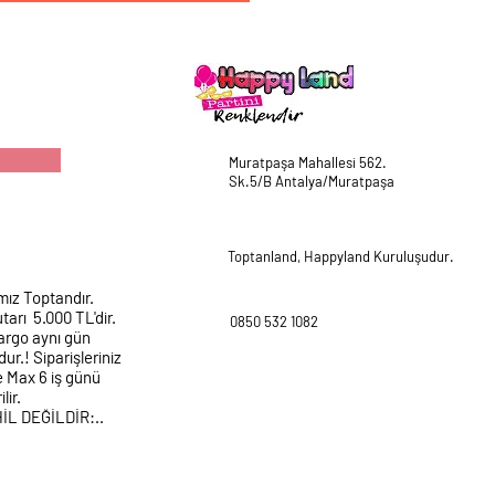
Muratpaşa Mahallesi 562.
Sk.5/B Antalya/Muratpaşa
Toptanland, Happyland Kuruluşudur.
mız Toptandır.
tarı 5.000 TL'dir.
0850 532 1082
argo aynı gün
ur.! Siparişleriniz
e Max 6 iş günü
lir.
HİL DEĞİLDİR:..