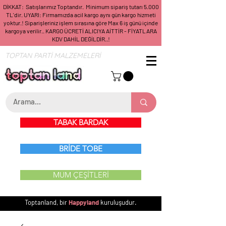
DİKKAT: Satışlarımız Toptandır. Minimum sipariş tutarı 5.000
TL'dir. UYARI: Firmamızda acil kargo aynı gün kargo hizmeti
yoktur.! Siparişleriniz işlem sırasına göre Max 6 iş günü içinde
kargoya verilir.. KARGO ÜCRETİ ALICIYA AİTTİR - FİYATLARA
KDV DAHİL DEĞİLDİR..!
TOPTAN PARTİ MALZEMELERİ
TABAK BARDAK
BRİDE TOBE
MUM ÇEŞİTLERİ
Toptanland, bir
Happyland
kuruluşudur.