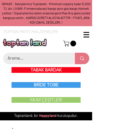
DİKKAT: Satışlarımız Toptandır. Minimum sipariş tutarı 5.000
TL'dir. UYARI: Firmamızda acil kargo aynı gün kargo hizmeti
yoktur.! Siparişleriniz işlem sırasına göre Max 6 iş günü içinde
kargoya verilir.. KARGO ÜCRETİ ALICIYA AİTTİR - FİYATLARA
KDV DAHİL DEĞİLDİR..!
TOPTAN PARTİ MALZEMELERİ
TABAK BARDAK
BRİDE TOBE
MUM ÇEŞİTLERİ
Toptanland, bir
Happyland
kuruluşudur.