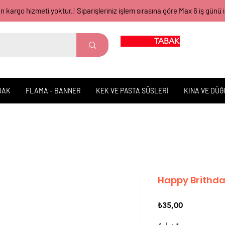
gün kargo hizmeti yoktur.! Siparişleriniz işlem sırasına göre Max 6 iş 
TABAK BARDAK
DAK
FLAMA - BANNER
KEK VE PASTA SÜSLERİ
KINA VE DÜ
Happy Brithda
Fiyat
₺35,00