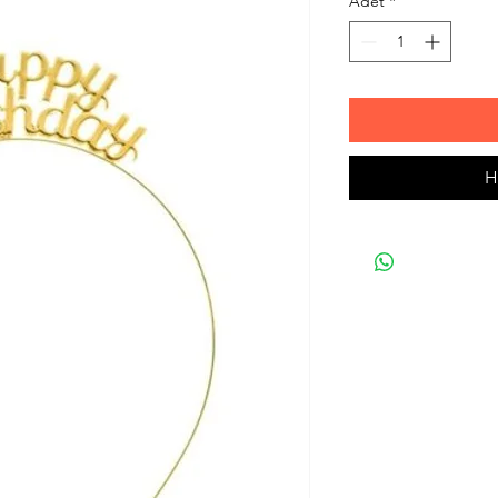
Adet
*
H