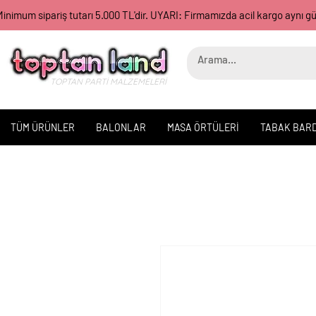
inimum sipariş tutarı 5.000 TL'dir. UYARI: Firmamızda acil kargo aynı 
TOPTAN PARTİ MALZEMELERİ
TÜM ÜRÜNLER
BALONLAR
MASA ÖRTÜLERİ
TABAK BAR