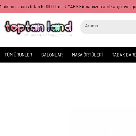
inimum sipariş tutarı 5.000 TL'dir. UYARI: Firmamızda acil kargo aynı 
TOPTAN PARTİ MALZEMELERİ
TÜM ÜRÜNLER
BALONLAR
MASA ÖRTÜLERİ
TABAK BAR