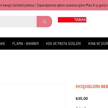
gün kargo hizmeti yoktur.! Siparişleriniz işlem sırasına göre Max 6 iş 
TABAK BARDAK
DAK
FLAMA - BANNER
KEK VE PASTA SÜSLERİ
KINA VE DÜ
HOŞGELDİN BEB
Fiyat
₺35,00