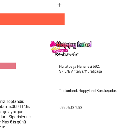
Muratpaşa Mahallesi 562.
Sk.5/B Antalya/Muratpaşa
Toptanland, Happyland Kuruluşudur.
mız Toptandır.
tarı 5.000 TL'dir.
0850 532 1082
argo aynı gün
ur.! Siparişleriniz
e Max 6 iş günü
lir.