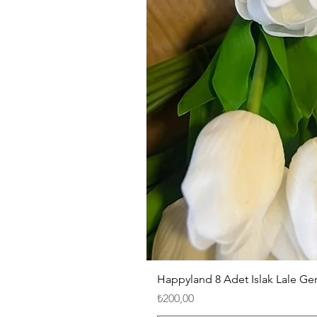
Happyland 8 Adet Islak Lale G
Fiyat
₺200,00