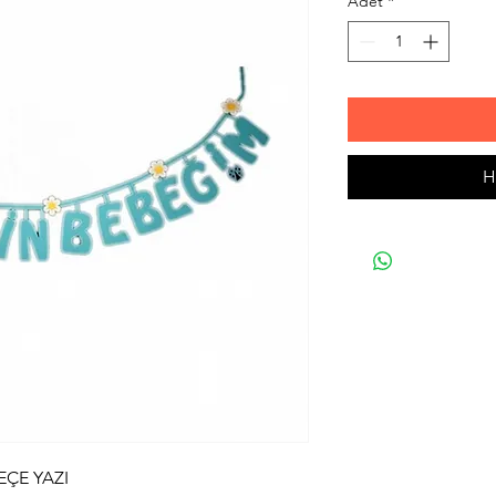
Adet
*
H
EÇE YAZI