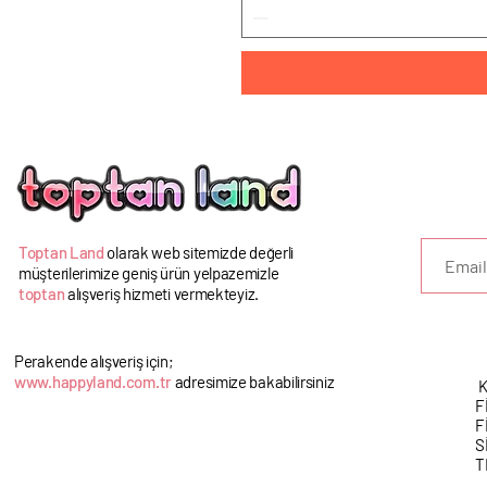
U
Toptan Land
olarak web sitemizde değerli
müşterilerimize geniş ürün yelpazemizle
toptan
alışveriş hizmeti vermekteyiz.
Perakende alışveriş için;
www.happyland.com.tr
adresimize bakabilirsiniz
K
F
F
S
T