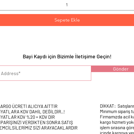
Sepete Ekle
Bayi Kaydı için Bizimle İletişime Geçin!
YARI :
Gönder
DİKKAT: Satışları
ARGO ÜCRETİ ALICIYA AİTTİR
Minimum sipariş tu
İYATLARA KDV DAHİL DEĞİLDİR..!
Firmamızda acil k
İYATLAR KDV %20 + KDV DİR
kargo hizmeti yokd
İPARİŞİNİZİ VERDİKTEN SONRA SATIŞ
işlem sırasına gör
EMCİLSİLERİMİZ SİZİ ARAYACAKLARDIR
içinde kargoya veri