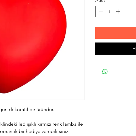
Adet
*
H
gun dekoratif bir üründür.
lindeki led ışıklı kırmızı renk lamba ile
 romantik bir hediye verebilirsiniz.