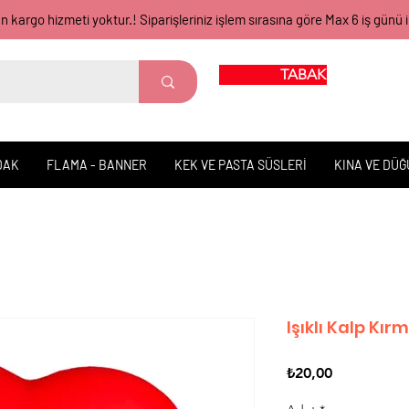
gün kargo hizmeti yoktur.! Siparişleriniz işlem sırasına göre Max 6 iş 
TABAK BARDAK
DAK
FLAMA - BANNER
KEK VE PASTA SÜSLERİ
KINA VE DÜ
Işıklı Kalp Kır
Fiyat
₺20,00