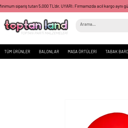
inimum sipariş tutarı 5.000 TL'dir. UYARI: Firmamızda acil kargo aynı 
TOPTAN PARTİ MALZEMELERİ
TÜM ÜRÜNLER
BALONLAR
MASA ÖRTÜLERİ
TABAK BAR