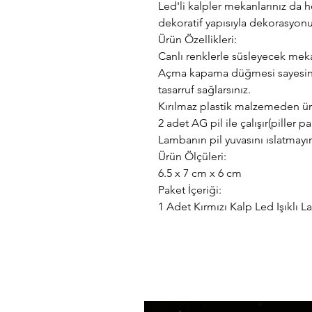
Led'li kalpler mekanlarınız da 
dekoratif yapısıyla dekorasyon
Ürün Özellikleri:
Canlı renklerle süsleyecek mek
Açma kapama düğmesi sayesind
tasarruf sağlarsınız.
Kırılmaz plastik malzemeden üre
2 adet AG pil ile çalışır(piller p
Lambanın pil yuvasını ıslatmayı
Ürün Ölçüleri:
6.5 x 7 cm x 6 cm
Paket İçeriği:
1 Adet Kırmızı Kalp Led Işıklı 