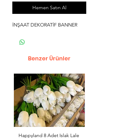
Hemen Satın Al
İNŞAAT DEKORATİF BANNER
Benzer Ürünler
Happyland 8 Adet Islak Lale
HappyLand 150 ml Ma