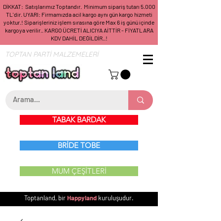
DİKKAT: Satışlarımız Toptandır. Minimum sipariş tutarı 5.000
TL'dir. UYARI: Firmamızda acil kargo aynı gün kargo hizmeti
yoktur.! Siparişleriniz işlem sırasına göre Max 6 iş günü içinde
kargoya verilir.. KARGO ÜCRETİ ALICIYA AİTTİR - FİYATLARA
KDV DAHİL DEĞİLDİR..!
TOPTAN PARTİ MALZEMELERİ
TABAK BARDAK
BRİDE TOBE
MUM ÇEŞİTLERİ
Toptanland, bir
Happyland
kuruluşudur.