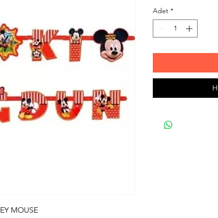
Adet
*
H
KEY MOUSE