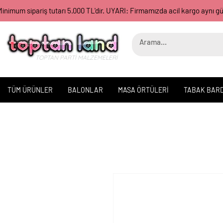
inimum sipariş tutarı 5.000 TL'dir. UYARI: Firmamızda acil kargo aynı 
TOPTAN PARTİ MALZEMELERİ
TÜM ÜRÜNLER
BALONLAR
MASA ÖRTÜLERİ
TABAK BAR