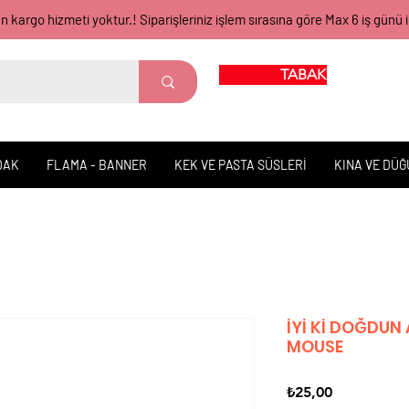
gün kargo hizmeti yoktur.! Siparişleriniz işlem sırasına göre Max 6 iş 
TABAK BARDAK
DAK
FLAMA - BANNER
KEK VE PASTA SÜSLERİ
KINA VE DÜ
İYİ Kİ DOĞDUN 
MOUSE
Fiyat
₺25,00