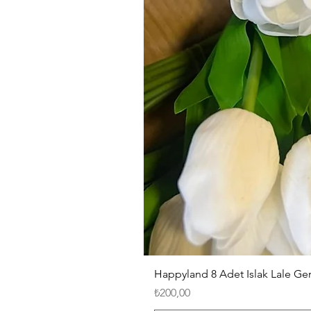
Happyland 8 Adet Islak Lale G
Fiyat
₺200,00