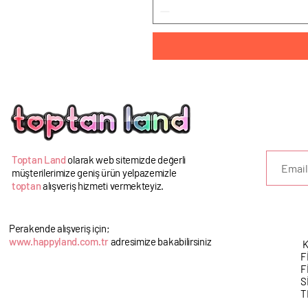
U
Toptan Land
olarak web sitemizde değerli
müşterilerimize geniş ürün yelpazemizle
toptan
alışveriş hizmeti vermekteyiz.
Perakende alışveriş için;
www.happyland.com.tr
adresimize bakabilirsiniz
K
F
F
S
T