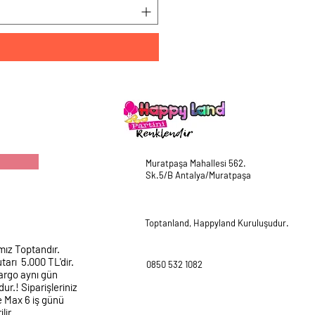
Muratpaşa Mahallesi 562.
Sk.5/B Antalya/Muratpaşa
Toptanland, Happyland Kuruluşudur.
mız Toptandır.
tarı 5.000 TL'dir.
0850 532 1082
argo aynı gün
ur.! Siparişleriniz
e Max 6 iş günü
lir.