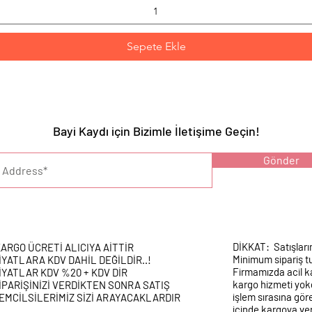
Sepete Ekle
Bayi Kaydı için Bizimle İletişime Geçin!
YARI :
Gönder
DİKKAT: Satışları
ARGO ÜCRETİ ALICIYA AİTTİR
Minimum sipariş tu
İYATLARA KDV DAHİL DEĞİLDİR..!
Firmamızda acil k
İYATLAR KDV %20 + KDV DİR
kargo hizmeti yokd
İPARİŞİNİZİ VERDİKTEN SONRA SATIŞ
işlem sırasına gör
EMCİLSİLERİMİZ SİZİ ARAYACAKLARDIR
içinde kargoya veri