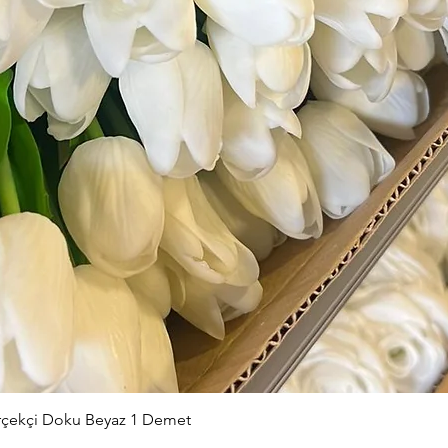
Hızlı Bakış
erçekçi Doku Beyaz 1 Demet