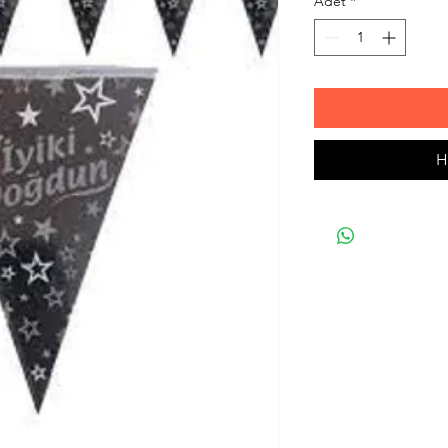
Adet
*
H