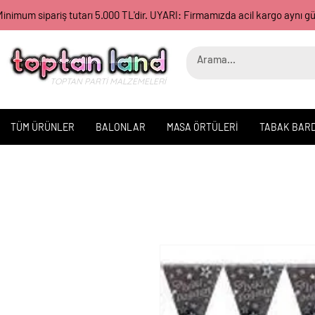
inimum sipariş tutarı 5.000 TL'dir. UYARI: Firmamızda acil kargo aynı 
TOPTAN PARTİ MALZEMELERİ
TÜM ÜRÜNLER
BALONLAR
MASA ÖRTÜLERİ
TABAK BAR