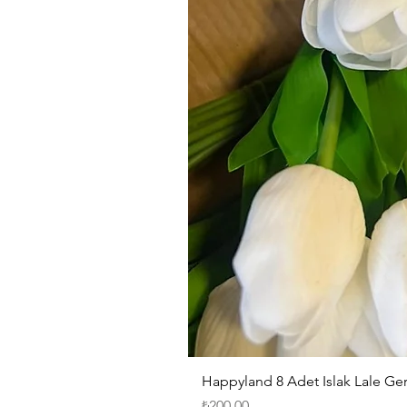
Happyland 8 Adet Islak Lale G
Fiyat
₺200,00