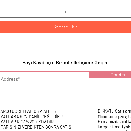
Sepete Ekle
Bayi Kaydı için Bizimle İletişime Geçin!
YARI :
Gönder
DİKKAT: Satışları
ARGO ÜCRETİ ALICIYA AİTTİR
Minimum sipariş tu
İYATLARA KDV DAHİL DEĞİLDİR..!
Firmamızda acil k
İYATLAR KDV %20 + KDV DİR
kargo hizmeti yokd
İPARİŞİNİZİ VERDİKTEN SONRA SATIŞ