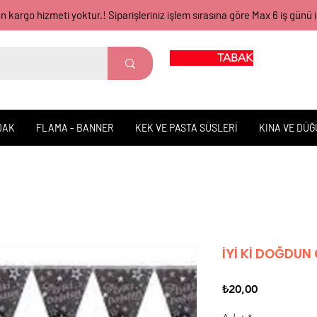
gün kargo hizmeti yoktur.! Siparişleriniz işlem sırasına göre Max 6 iş 
TABAK BARDAK
DAK
FLAMA - BANNER
KEK VE PASTA SÜSLERİ
KINA VE DÜ
İYİ Kİ DOĞDU
Fiyat
₺20,00