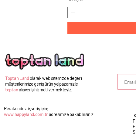
U
Toptan Land
olarak web sitemizde değerli
müşterilerimize geniş ürün yelpazemizle
toptan
alışveriş hizmeti vermekteyiz.
Perakende alışveriş için;
www.happyland.com.tr
adresimize bakabilirsiniz
K
F
F
S