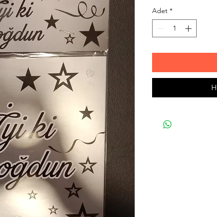
Adet
*
H