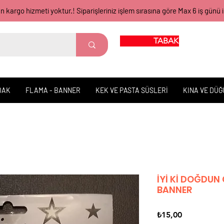
gün kargo hizmeti yoktur.! Siparişleriniz işlem sırasına göre Max 6 iş 
TABAK BARDAK
DAK
FLAMA - BANNER
KEK VE PASTA SÜSLERİ
KINA VE DÜ
İYİ Kİ DOĞDUN
BANNER
Fiyat
₺15,00