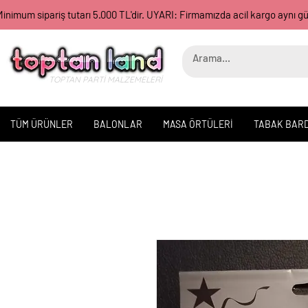
inimum sipariş tutarı 5.000 TL'dir. UYARI: Firmamızda acil kargo aynı 
TOPTAN PARTİ MALZEMELERİ
TÜM ÜRÜNLER
BALONLAR
MASA ÖRTÜLERİ
TABAK BAR