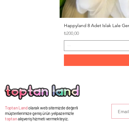
Happyland 8 Adet Islak Lale G
Fiyat
₺200,00
U
Toptan Land
olarak web sitemizde değerli
müşterilerimize geniş ürün yelpazemizle
toptan
alışveriş hizmeti vermekteyiz.