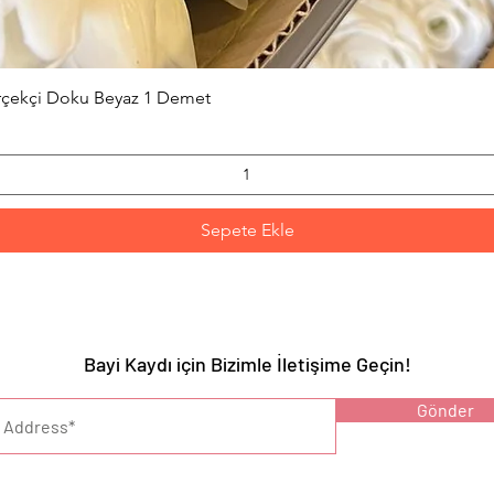
Hızlı Bakış
erçekçi Doku Beyaz 1 Demet
Sepete Ekle
Bayi Kaydı için Bizimle İletişime Geçin!
YARI :
Gönder