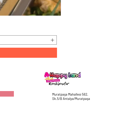
HappyLand 150 ml Mavi Cin
Fiyat
₺225,00
Muratpaşa Mahallesi 562.
Sk.5/B Antalya/Muratpaşa