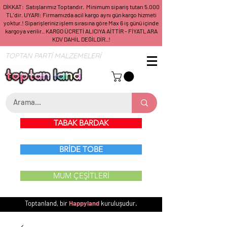
DİKKAT: Satışlarımız Toptandır. Minimum sipariş tutarı 5.000
TL'dir. UYARI: Firmamızda acil kargo aynı gün kargo hizmeti
yoktur.! Siparişleriniz işlem sırasına göre Max 6 iş günü içinde
kargoya verilir.. KARGO ÜCRETİ ALICIYA AİTTİR - FİYATLARA
KDV DAHİL DEĞİLDİR..!
TOPTAN PARTİ MALZEMELERİ
TABAK BARDAK
BRİDE TOBE
MUM ÇEŞİTLERİ
Toptanland, bir
Happyland
kuruluşudur.