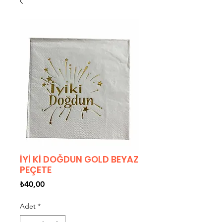
İYİ Kİ DOĞDUN GOLD BEYAZ
PEÇETE
Fiyat
₺40,00
Adet
*