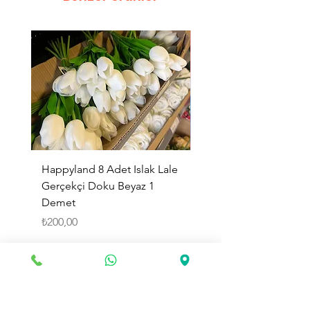
Happyland 8 Adet Islak Lale
HappyLand 150 ml Ma
Gerçekçi Doku Beyaz 1
Cinsiyet Belirleme Spr
Demet
Küçük Boy
Fiyat
Fiyat
₺200,00
₺225,00
Sepete Ekle