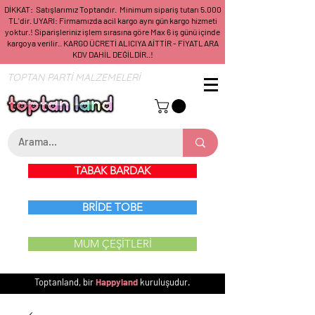
DİKKAT: Satışlarımız Toptandır. Minimum sipariş tutarı 5.000
TL'dir. UYARI: Firmamızda acil kargo aynı gün kargo hizmeti
yoktur.! Siparişleriniz işlem sırasına göre Max 6 iş günü içinde
kargoya verilir.. KARGO ÜCRETİ ALICIYA AİTTİR - FİYATLARA
KDV DAHİL DEĞİLDİR..!
TOPTAN PARTİ MALZEMELERİ
TABAK BARDAK
BRİDE TOBE
MUM ÇEŞİTLERİ
Toptanland, bir
Happyland
kuruluşudur.