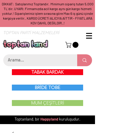
DİKKAT: Satışlarımız Toptandır. Minimum sipariş tutarı 5.000
TL'dir. UYARI: Firmamızda acil kargo aynı gün kargo hizmeti
yoktur.! Siparişleriniz işlem sırasına göre Max 6 iş günü içinde
kargoya verilir.. KARGO ÜCRETİ ALICIYA AİTTİR - FİYATLARA
KDV DAHİL DEĞİLDİR..!
TOPTAN PARTİ MALZEMELERİ
TABAK BARDAK
BRİDE TOBE
MUM ÇEŞİTLERİ
Toptanland, bir
Happyland
kuruluşudur.