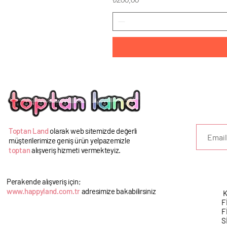
U
Toptan Land
olarak web sitemizde değerli
müşterilerimize geniş ürün yelpazemizle
toptan
alışveriş hizmeti vermekteyiz.
Perakende alışveriş için;
www.happyland.com.tr
adresimize bakabilirsiniz
K
F
F
S