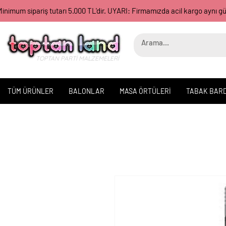
inimum sipariş tutarı 5.000 TL'dir. UYARI: Firmamızda acil kargo aynı 
TOPTAN PARTİ MALZEMELERİ
TÜM ÜRÜNLER
BALONLAR
MASA ÖRTÜLERİ
TABAK BAR