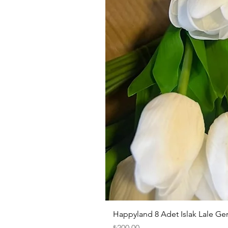
Happyland 8 Adet Islak Lale G
Fiyat
₺200,00