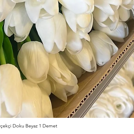
Hızlı Bakış
erçekçi Doku Beyaz 1 Demet