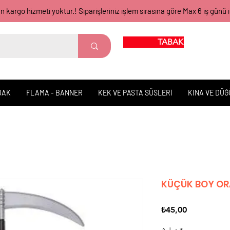
gün kargo hizmeti yoktur.! Siparişleriniz işlem sırasına göre Max 6 iş 
TABAK BARDAK
DAK
FLAMA - BANNER
KEK VE PASTA SÜSLERİ
KINA VE DÜ
KÜÇÜK BOY O
Fiyat
₺45,00