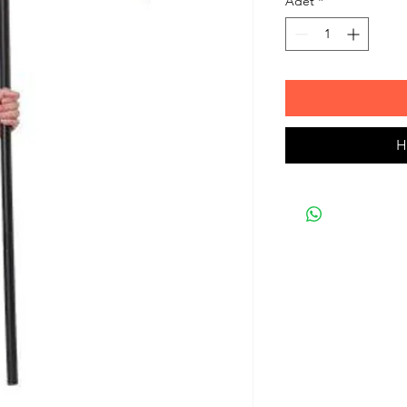
Adet
*
H