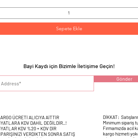
Sepete Ekle
Bayi Kaydı için Bizimle İletişime Geçin!
YARI :
Gönder
DİKKAT: Satışları
ARGO ÜCRETİ ALICIYA AİTTİR
Minimum sipariş tu
İYATLARA KDV DAHİL DEĞİLDİR..!
Firmamızda acil k
İYATLAR KDV %20 + KDV DİR
kargo hizmeti yokd
İPARİŞİNİZİ VERDİKTEN SONRA SATIŞ