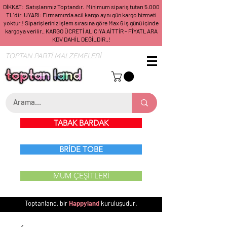
DİKKAT: Satışlarımız Toptandır. Minimum sipariş tutarı 5.000
TL'dir. UYARI: Firmamızda acil kargo aynı gün kargo hizmeti
yoktur.! Siparişleriniz işlem sırasına göre Max 6 iş günü içinde
kargoya verilir.. KARGO ÜCRETİ ALICIYA AİTTİR - FİYATLARA
KDV DAHİL DEĞİLDİR..!
TOPTAN PARTİ MALZEMELERİ
TABAK BARDAK
BRİDE TOBE
MUM ÇEŞİTLERİ
Toptanland, bir
Happyland
kuruluşudur.