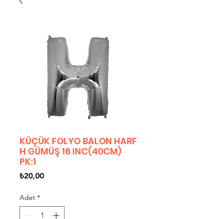
KÜÇÜK FOLYO BALON HARF
H GÜMÜŞ 16 INC(40CM)
PK:1
Fiyat
₺20,00
Adet
*