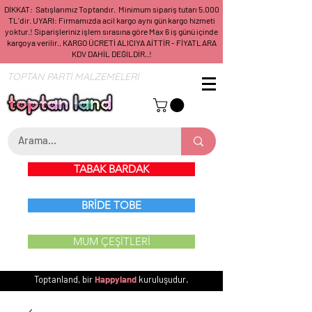
DİKKAT: Satışlarımız Toptandır. Minimum sipariş tutarı 5.000
TL'dir. UYARI: Firmamızda acil kargo aynı gün kargo hizmeti
yoktur.! Siparişleriniz işlem sırasına göre Max 6 iş günü içinde
kargoya verilir.. KARGO ÜCRETİ ALICIYA AİTTİR - FİYATLARA
KDV DAHİL DEĞİLDİR..!
TOPTAN PARTİ MALZEMELERİ
TABAK BARDAK
BRİDE TOBE
MUM ÇEŞİTLERİ
Toptanland, bir
Happyland
kuruluşudur.