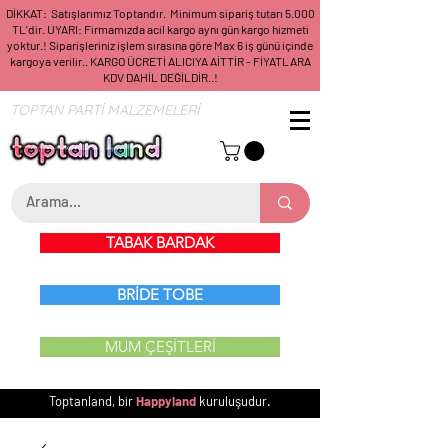
DİKKAT: Satışlarımız Toptandır. Minimum sipariş tutarı 5.000
TL'dir. UYARI: Firmamızda acil kargo aynı gün kargo hizmeti
yoktur.! Siparişleriniz işlem sırasına göre Max 6 iş günü içinde
kargoya verilir.. KARGO ÜCRETİ ALICIYA AİTTİR - FİYATLARA
KDV DAHİL DEĞİLDİR..!
TOPTAN PARTİ MALZEMELERİ
TABAK BARDAK
BRİDE TOBE
MUM ÇEŞİTLERİ
Toptanland, bir
Happyland
kuruluşudur.