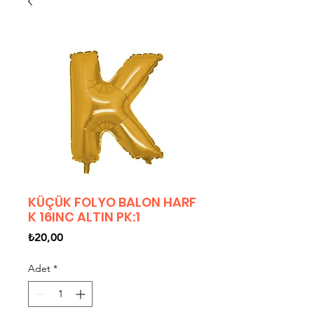
KÜÇÜK FOLYO BALON HARF
K 16INC ALTIN PK:1
Fiyat
₺20,00
Adet
*