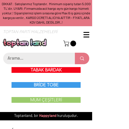
DİKKAT: Satışlarımız Toptandır. Minimum sipariş tutarı 5.000
TL'dir. UYARI: Firmamızda acil kargo aynı gün kargo hizmeti
yoktur.! Siparişleriniz işlem sırasına göre Max 6 iş günü içinde
kargoya verilir.. KARGO ÜCRETİ ALICIYA AİTTİR - FİYATLARA
KDV DAHİL DEĞİLDİR..!
TOPTAN PARTİ MALZEMELERİ
TABAK BARDAK
BRİDE TOBE
MUM ÇEŞİTLERİ
Toptanland, bir
Happyland
kuruluşudur.