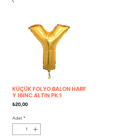
KÜÇÜK FOLYO BALON HARF
Y 16INC ALTIN PK:1
Fiyat
₺20,00
Adet
*