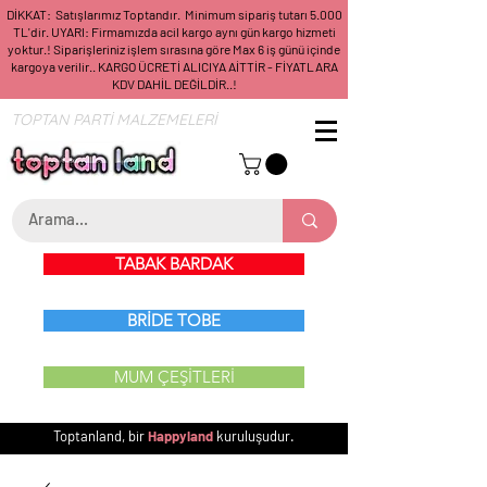
DİKKAT: Satışlarımız Toptandır. Minimum sipariş tutarı 5.000
TL'dir. UYARI: Firmamızda acil kargo aynı gün kargo hizmeti
yoktur.! Siparişleriniz işlem sırasına göre Max 6 iş günü içinde
kargoya verilir.. KARGO ÜCRETİ ALICIYA AİTTİR - FİYATLARA
KDV DAHİL DEĞİLDİR..!
TOPTAN PARTİ MALZEMELERİ
TABAK BARDAK
BRİDE TOBE
MUM ÇEŞİTLERİ
Toptanland, bir
Happyland
kuruluşudur.