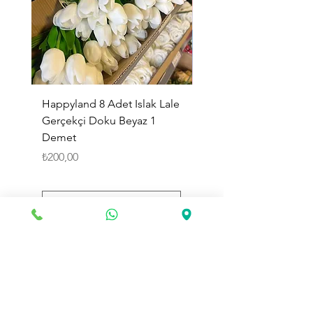
Happyland 8 Adet Islak Lale
HappyLand 150 ml Ma
Gerçekçi Doku Beyaz 1
Cinsiyet Belirleme Spr
Demet
Küçük Boy
Fiyat
Fiyat
₺200,00
₺225,00
Sepete Ekle