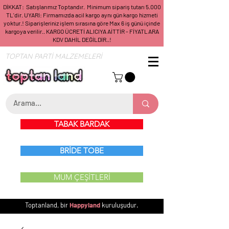
DİKKAT: Satışlarımız Toptandır. Minimum sipariş tutarı 5.000
TL'dir. UYARI: Firmamızda acil kargo aynı gün kargo hizmeti
yoktur.! Siparişleriniz işlem sırasına göre Max 6 iş günü içinde
kargoya verilir.. KARGO ÜCRETİ ALICIYA AİTTİR - FİYATLARA
KDV DAHİL DEĞİLDİR..!
TOPTAN PARTİ MALZEMELERİ
TABAK BARDAK
BRİDE TOBE
MUM ÇEŞİTLERİ
Toptanland, bir
Happyland
kuruluşudur.