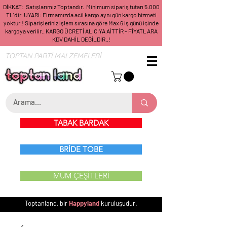
DİKKAT: Satışlarımız Toptandır. Minimum sipariş tutarı 5.000
TL'dir. UYARI: Firmamızda acil kargo aynı gün kargo hizmeti
yoktur.! Siparişleriniz işlem sırasına göre Max 6 iş günü içinde
kargoya verilir.. KARGO ÜCRETİ ALICIYA AİTTİR - FİYATLARA
KDV DAHİL DEĞİLDİR..!
TOPTAN PARTİ MALZEMELERİ
TABAK BARDAK
BRİDE TOBE
MUM ÇEŞİTLERİ
Toptanland, bir
Happyland
kuruluşudur.