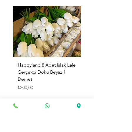
Happyland 8 Adet Islak Lale
HappyLand 150 ml Ma
Gerçekçi Doku Beyaz 1
Cinsiyet Belirleme Spr
Demet
Küçük Boy
Fiyat
Fiyat
₺200,00
₺225,00
Sepete Ekle