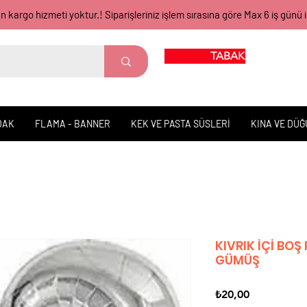
gün kargo hizmeti yoktur.! Siparişleriniz işlem sırasına göre Max 6 iş 
TABAK BARDAK
DAK
FLAMA - BANNER
KEK VE PASTA SÜSLERİ
KINA VE DÜ
KIVRIK İÇİ BO
GÜMÜŞ
Fiyat
₺20,00