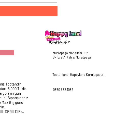
Muratpaşa Mahallesi 562.
Sk.5/B Antalya/Muratpaşa
Toptanland, Happyland Kuruluşudur.
mız Toptandır.
tarı 5.000 TL'dir.
0850 532 1082
argo aynı gün
ur.! Siparişleriniz
e Max 6 iş günü
lir.
HİL DEĞİLDİR:..