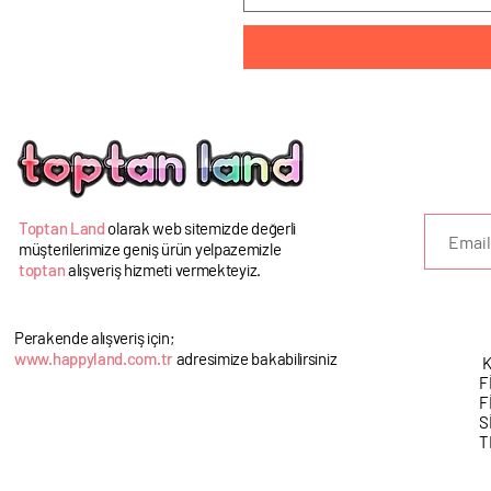
U
Toptan Land
olarak web sitemizde değerli
müşterilerimize geniş ürün yelpazemizle
toptan
alışveriş hizmeti vermekteyiz.
Perakende alışveriş için;
www.happyland.com.tr
adresimize bakabilirsiniz
K
F
F
S
T