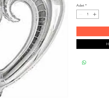
Adet
*
H