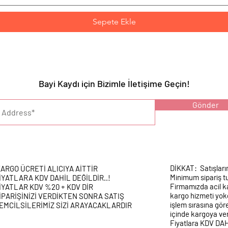
Sepete Ekle
Bayi Kaydı için Bizimle İletişime Geçin!
YARI :
Gönder
DİKKAT: Satışları
ARGO ÜCRETİ ALICIYA AİTTİR
Minimum sipariş tu
İYATLARA KDV DAHİL DEĞİLDİR..!
Firmamızda acil k
İYATLAR KDV %20 + KDV DİR
kargo hizmeti yokd
İPARİŞİNİZİ VERDİKTEN SONRA SATIŞ
işlem sırasına gör
EMCİLSİLERİMİZ SİZİ ARAYACAKLARDIR
içinde kargoya veri
Fiyatlara KDV DA