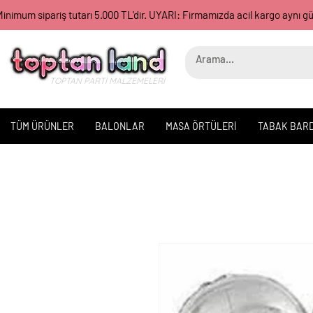
inimum sipariş tutarı 5.000 TL'dir. UYARI: Firmamızda acil kargo aynı 
TOPTAN PARTİ MALZEMELERİ
TÜM ÜRÜNLER
BALONLAR
MASA ÖRTÜLERİ
TABAK BAR