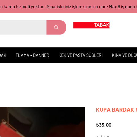
gün kargo hizmeti yoktur.! Siparişleriniz işlem sırasına göre Max 6 iş 
TABAK BARDAK
DAK
FLAMA - BANNER
KEK VE PASTA SÜSLERİ
KINA VE DÜ
KUPA BARDAK S
Fiyat
₺35,00