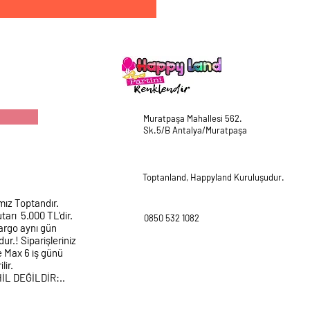
Muratpaşa Mahallesi 562.
Sk.5/B Antalya/Muratpaşa
Toptanland, Happyland Kuruluşudur.
mız Toptandır.
tarı 5.000 TL'dir.
0850 532 1082
argo aynı gün
ur.! Siparişleriniz
e Max 6 iş günü
lir.
HİL DEĞİLDİR:..