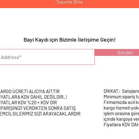
Sepete Ekle
Bayi Kaydı için Bizimle İletişime Geçin!
YARI :
Gönder
DİKKAT: Satışları
ARGO ÜCRETİ ALICIYA AİTTİR
Minimum sipariş tu
İYATLARA KDV DAHİL DEĞİLDİR..!
Firmamızda acil k
İYATLAR KDV %20 + KDV DİR
kargo hizmeti yokd
İPARİŞİNİZİ VERDİKTEN SONRA SATIŞ
işlem sırasına gör
EMCİLSİLERİMİZ SİZİ ARAYACAKLARDIR
içinde kargoya veri
Fiyatlara KDV DA