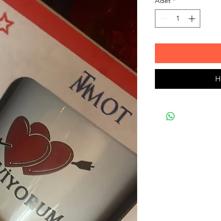
Adet
*
H