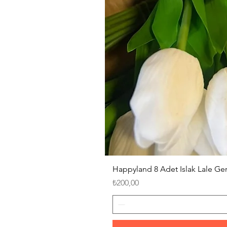
Happyland 8 Adet Islak Lale G
Fiyat
₺200,00