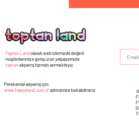
U
Toptan Land
olarak web sitemizde değerli
müşterilerimize geniş ürün yelpazemizle
toptan
alışveriş hizmeti vermekteyiz.
Perakende alışveriş için;
www.happyland.com.tr
adresimize bakabilirsiniz
K
F
F
S
T