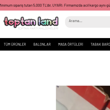
inimum sipariş tutarı 5.000 TL'dir. UYARI: Firmamızda acil kargo aynı 
TOPTAN PARTİ MALZEMELERİ
TÜM ÜRÜNLER
BALONLAR
MASA ÖRTÜLERİ
TABAK BAR