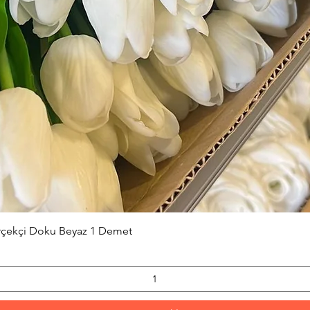
Hızlı Bakış
erçekçi Doku Beyaz 1 Demet