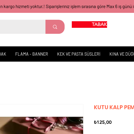
gün kargo hizmeti yoktur.! Siparişleriniz işlem sırasına göre Max 6 iş 
TABAK BARDAK
DAK
FLAMA - BANNER
KEK VE PASTA SÜSLERİ
KINA VE DÜ
KUTU KALP PEM
Fiyat
₺125,00