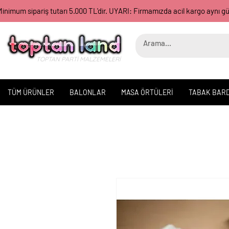
inimum sipariş tutarı 5.000 TL'dir. UYARI: Firmamızda acil kargo aynı 
TOPTAN PARTİ MALZEMELERİ
TÜM ÜRÜNLER
BALONLAR
MASA ÖRTÜLERİ
TABAK BAR