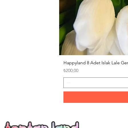
Happyland 8 Adet Islak Lale G
Fiyat
₺200,00