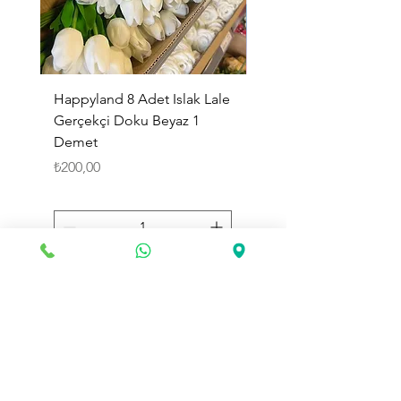
Happyland 8 Adet Islak Lale
HappyLand 150 ml Ma
Gerçekçi Doku Beyaz 1
Cinsiyet Belirleme Spr
Demet
Küçük Boy
Fiyat
Fiyat
₺200,00
₺225,00
Sepete Ekle
Toptan Land
olarak web sitemizde değerli müşterilerimize