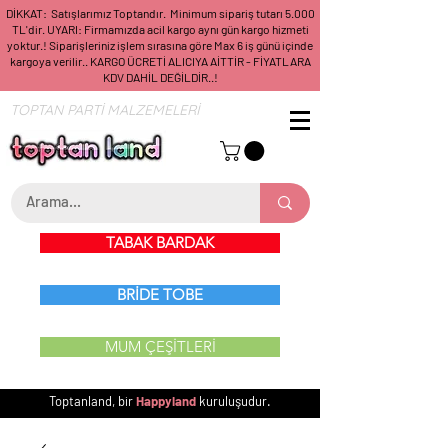
DİKKAT: Satışlarımız Toptandır. Minimum sipariş tutarı 5.000
TL'dir. UYARI: Firmamızda acil kargo aynı gün kargo hizmeti
yoktur.! Siparişleriniz işlem sırasına göre Max 6 iş günü içinde
kargoya verilir.. KARGO ÜCRETİ ALICIYA AİTTİR - FİYATLARA
KDV DAHİL DEĞİLDİR..!
TOPTAN PARTİ MALZEMELERİ
TABAK BARDAK
BRİDE TOBE
MUM ÇEŞİTLERİ
Toptanland, bir
Happyland
kuruluşudur.