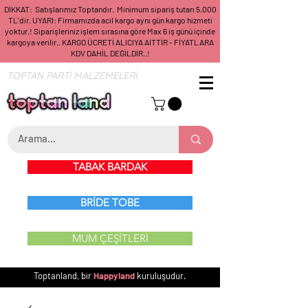
DİKKAT: Satışlarımız Toptandır. Minimum sipariş tutarı 5.000
TL'dir. UYARI: Firmamızda acil kargo aynı gün kargo hizmeti
yoktur.! Siparişleriniz işlem sırasına göre Max 6 iş günü içinde
kargoya verilir.. KARGO ÜCRETİ ALICIYA AİTTİR - FİYATLARA
KDV DAHİL DEĞİLDİR..!
TOPTAN PARTİ MALZEMELERİ
TABAK BARDAK
BRİDE TOBE
MUM ÇEŞİTLERİ
Toptanland, bir
Happyland
kuruluşudur.