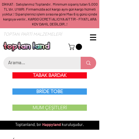
DİKKAT: Satışlarımız Toptandır. Minimum sipariş tutarı 5.000
TL'dir. UYARI: Firmamızda acil kargo aynı gün kargo hizmeti
yoktur.! Siparişleriniz işlem sırasına göre Max 6 iş günü içinde
kargoya verilir.. KARGO ÜCRETİ ALICIYA AİTTİR - FİYATLARA
KDV DAHİL DEĞİLDİR..!
TOPTAN PARTİ MALZEMELERİ
TABAK BARDAK
BRİDE TOBE
MUM ÇEŞİTLERİ
Toptanland, bir
Happyland
kuruluşudur.