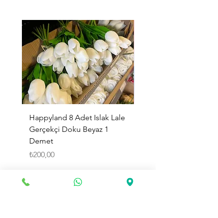
Happyland 8 Adet Islak Lale
HappyLand 150 ml Ma
Gerçekçi Doku Beyaz 1
Cinsiyet Belirleme Spr
Demet
Küçük Boy
Fiyat
Fiyat
₺200,00
₺225,00
Sepete Ekle