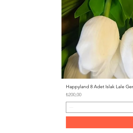
Happyland 8 Adet Islak Lale G
Fiyat
₺200,00