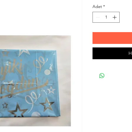
Adet
*
H