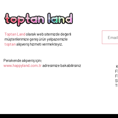
U
Toptan Land
olarak web sitemizde değerli
müşterilerimize geniş ürün yelpazemizle
toptan
alışveriş hizmeti vermekteyiz.
Perakende alışveriş için;
www.happyland.com.tr
adresimize bakabilirsiniz
K
F
F
S
T