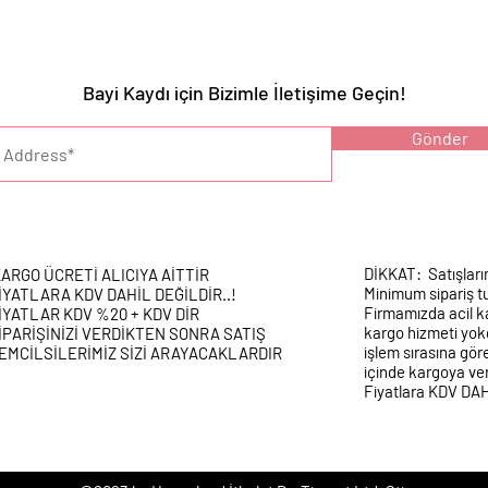
Bayi Kaydı için Bizimle İletişime Geçin!
YARI :
Gönder
DİKKAT: Satışları
ARGO ÜCRETİ ALICIYA AİTTİR
Minimum sipariş tu
İYATLARA KDV DAHİL DEĞİLDİR..!
Firmamızda acil k
İYATLAR KDV %20 + KDV DİR
kargo hizmeti yokd
İPARİŞİNİZİ VERDİKTEN SONRA SATIŞ
işlem sırasına gör
EMCİLSİLERİMİZ SİZİ ARAYACAKLARDIR
içinde kargoya veri
Fiyatlara KDV DA