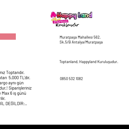
Muratpaşa Mahallesi 562.
Sk.5/B Antalya/Muratpaşa
Toptanland, Happyland Kuruluşudur.
mız Toptandır.
tarı 5.000 TL'dir.
0850 532 1082
argo aynı gün
ur.! Siparişleriniz
e Max 6 iş günü
lir.
HİL DEĞİLDİR:..