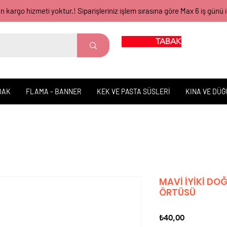
gün kargo hizmeti yoktur.! Siparişleriniz işlem sırasına göre Max 6 iş 
TABAK BARDAK
DAK
FLAMA - BANNER
KEK VE PASTA SÜSLERİ
KINA VE DÜ
MAVİ İYİKİ DO
ÖRTÜSÜ
Fiyat
₺40,00