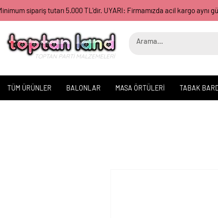
inimum sipariş tutarı 5.000 TL'dir. UYARI: Firmamızda acil kargo aynı 
TOPTAN PARTİ MALZEMELERİ
TÜM ÜRÜNLER
BALONLAR
MASA ÖRTÜLERİ
TABAK BAR