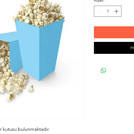
Adet
*
H
ır kutusu bulunmaktadır.