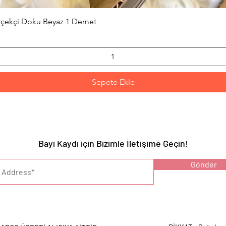
Hızlı Bakış
erçekçi Doku Beyaz 1 Demet
Sepete Ekle
Bayi Kaydı için Bizimle İletişime Geçin!
YARI :
Gönder