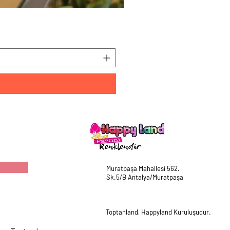
HappyLand 150 ml Mavi Cin
Fiyat
₺225,00
Muratpaşa Mahallesi 562.
Sk.5/B Antalya/Muratpaşa
Toptanland, Happyland Kuruluşudur.