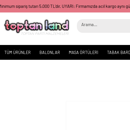
inimum sipariş tutarı 5.000 TL'dir. UYARI: Firmamızda acil kargo aynı 
TOPTAN PARTİ MALZEMELERİ
TÜM ÜRÜNLER
BALONLAR
MASA ÖRTÜLERİ
TABAK BAR