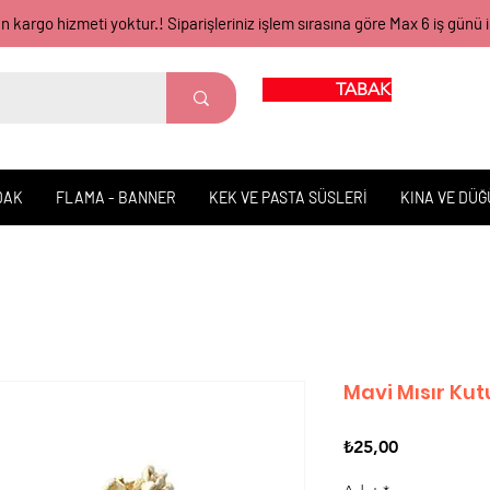
gün kargo hizmeti yoktur.! Siparişleriniz işlem sırasına göre Max 6 iş 
TABAK BARDAK
DAK
FLAMA - BANNER
KEK VE PASTA SÜSLERİ
KINA VE DÜ
Mavi Mısır Ku
Fiyat
₺25,00