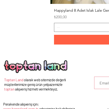
Happyland 8 Adet Islak Lale G
Fiyat
₺200,00
U
Toptan Land
olarak web sitemizde değerli
müşterilerimize geniş ürün yelpazemizle
toptan
alışveriş hizmeti vermekteyiz.
Perakende alışveriş için;
www.happyland.com.tr
adresimize bakabilirsiniz