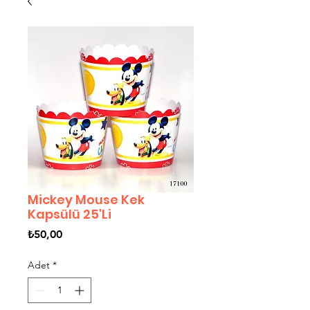
Mickey Mouse Kek
Kapsülü 25'Li
Fiyat
₺50,00
Adet
*