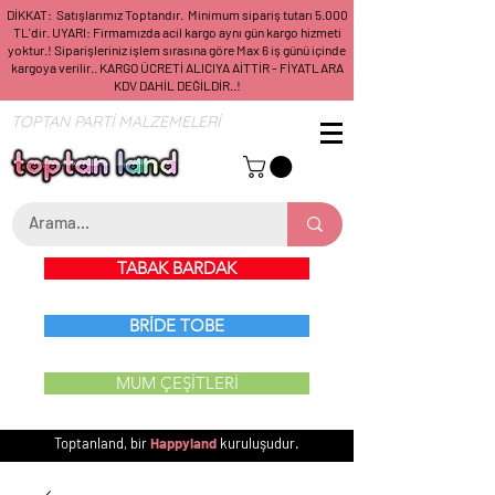
DİKKAT: Satışlarımız Toptandır. Minimum sipariş tutarı 5.000
TL'dir. UYARI: Firmamızda acil kargo aynı gün kargo hizmeti
yoktur.! Siparişleriniz işlem sırasına göre Max 6 iş günü içinde
kargoya verilir.. KARGO ÜCRETİ ALICIYA AİTTİR - FİYATLARA
KDV DAHİL DEĞİLDİR..!
TOPTAN PARTİ MALZEMELERİ
TABAK BARDAK
BRİDE TOBE
MUM ÇEŞİTLERİ
Toptanland, bir
Happyland
kuruluşudur.