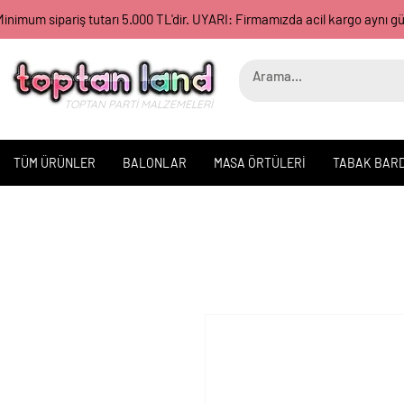
inimum sipariş tutarı 5.000 TL'dir. UYARI: Firmamızda acil kargo aynı 
TOPTAN PARTİ MALZEMELERİ
TÜM ÜRÜNLER
BALONLAR
MASA ÖRTÜLERİ
TABAK BAR