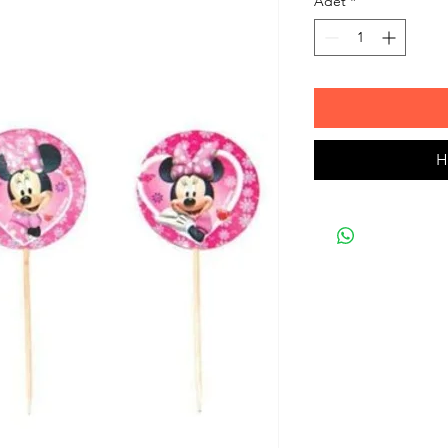
Adet
*
H