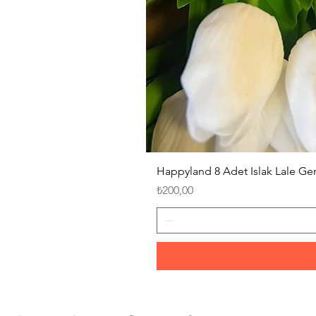
Happyland 8 Adet Islak Lale G
Fiyat
₺200,00