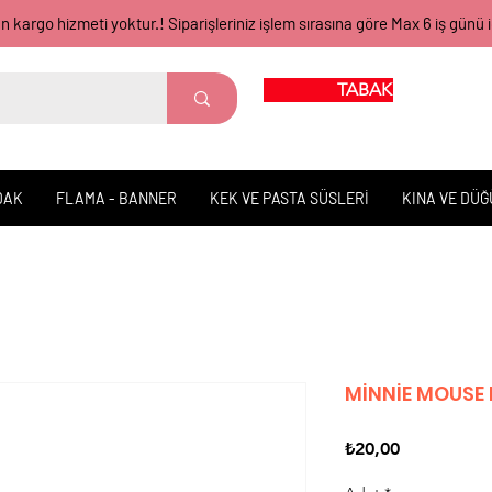
gün kargo hizmeti yoktur.! Siparişleriniz işlem sırasına göre Max 6 iş 
TABAK BARDAK
DAK
FLAMA - BANNER
KEK VE PASTA SÜSLERİ
KINA VE DÜ
MİNNİE MOUSE
Fiyat
₺20,00