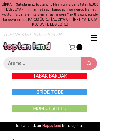
DİKKAT: Satışlarımız Toptandır. Minimum sipariş tutarı 5.000
TL'dir. UYARI: Firmamızda acil kargo aynı gün kargo hizmeti
yoktur.! Siparişleriniz işlem sırasına göre Max 6 iş günü içinde
kargoya verilir.. KARGO ÜCRETİ ALICIYA AİTTİR - FİYATLARA
KDV DAHİL DEĞİLDİR..!
TOPTAN PARTİ MALZEMELERİ
TABAK BARDAK
BRİDE TOBE
MUM ÇEŞİTLERİ
Toptanland, bir
Happyland
kuruluşudur.