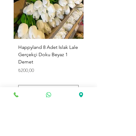
Happyland 8 Adet Islak Lale
HappyLand 150 ml Ma
Gerçekçi Doku Beyaz 1
Cinsiyet Belirleme Spr
Demet
Küçük Boy
Fiyat
Fiyat
₺200,00
₺225,00
Sepete Ekle