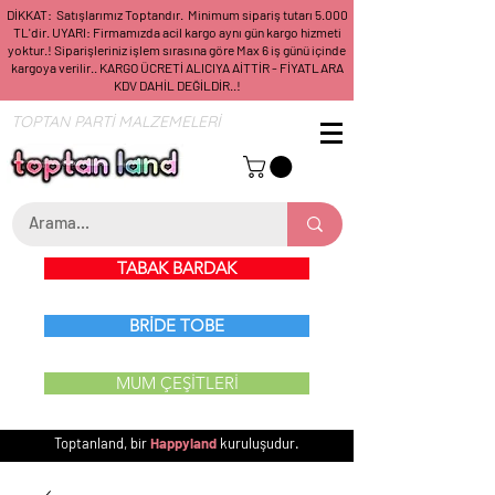
DİKKAT: Satışlarımız Toptandır. Minimum sipariş tutarı 5.000
TL'dir. UYARI: Firmamızda acil kargo aynı gün kargo hizmeti
yoktur.! Siparişleriniz işlem sırasına göre Max 6 iş günü içinde
kargoya verilir.. KARGO ÜCRETİ ALICIYA AİTTİR - FİYATLARA
KDV DAHİL DEĞİLDİR..!
TOPTAN PARTİ MALZEMELERİ
TABAK BARDAK
BRİDE TOBE
MUM ÇEŞİTLERİ
Toptanland, bir
Happyland
kuruluşudur.