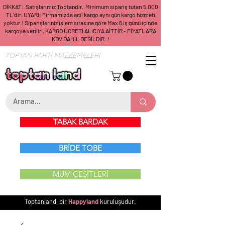
DİKKAT: Satışlarımız Toptandır. Minimum sipariş tutarı 5.000
TL'dir. UYARI: Firmamızda acil kargo aynı gün kargo hizmeti
yoktur.! Siparişleriniz işlem sırasına göre Max 6 iş günü içinde
kargoya verilir.. KARGO ÜCRETİ ALICIYA AİTTİR - FİYATLARA
KDV DAHİL DEĞİLDİR..!
TOPTAN PARTİ MALZEMELERİ
TABAK BARDAK
BRİDE TOBE
MUM ÇEŞİTLERİ
Toptanland, bir
Happyland
kuruluşudur.