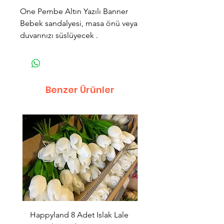
One Pembe Altın Yazılı Banner
Bebek sandalyesi, masa önü veya
duvarınızı süslüyecek .
Benzer Ürünler
Happyland 8 Adet Islak Lale
HappyLand 150 ml Ma