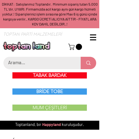
DİKKAT: Satışlarımız Toptandır. Minimum sipariş tutarı 5.000
TL'dir. UYARI: Firmamızda acil kargo aynı gün kargo hizmeti
yoktur.! Siparişleriniz işlem sırasına göre Max 6 iş günü içinde
kargoya verilir.. KARGO ÜCRETİ ALICIYA AİTTİR - FİYATLARA
KDV DAHİL DEĞİLDİR..!
TOPTAN PARTİ MALZEMELERİ
TABAK BARDAK
BRİDE TOBE
MUM ÇEŞİTLERİ
Toptanland, bir
Happyland
kuruluşudur.