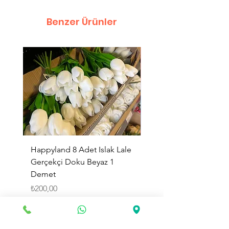
Benzer Ürünler
Happyland 8 Adet Islak Lale
HappyLand 150 ml Ma
Gerçekçi Doku Beyaz 1
Cinsiyet Belirleme Spr
Demet
Küçük Boy
Fiyat
Fiyat
₺200,00
₺225,00