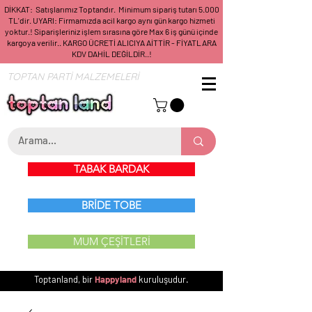
DİKKAT: Satışlarımız Toptandır. Minimum sipariş tutarı 5.000
TL'dir. UYARI: Firmamızda acil kargo aynı gün kargo hizmeti
yoktur.! Siparişleriniz işlem sırasına göre Max 6 iş günü içinde
kargoya verilir.. KARGO ÜCRETİ ALICIYA AİTTİR - FİYATLARA
KDV DAHİL DEĞİLDİR..!
TOPTAN PARTİ MALZEMELERİ
TABAK BARDAK
BRİDE TOBE
MUM ÇEŞİTLERİ
Toptanland, bir
Happyland
kuruluşudur.