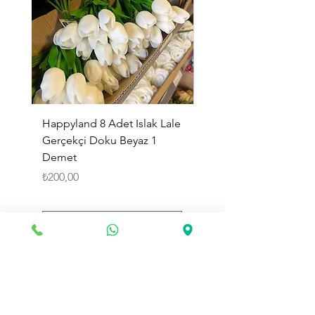
Happyland 8 Adet Islak Lale
HappyLand 150 ml Ma
Gerçekçi Doku Beyaz 1
Cinsiyet Belirleme Spr
Demet
Küçük Boy
Fiyat
Fiyat
₺200,00
₺225,00
Sepete Ekle