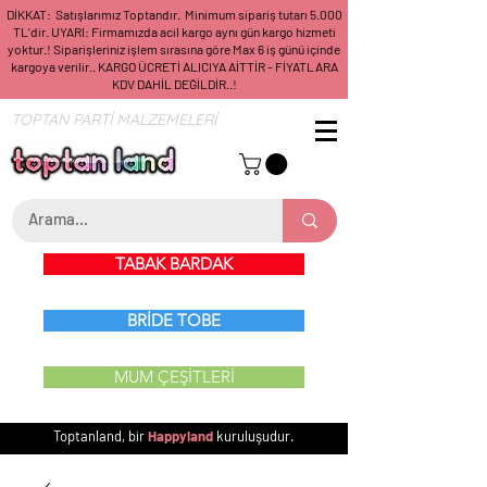
DİKKAT: Satışlarımız Toptandır. Minimum sipariş tutarı 5.000
TL'dir. UYARI: Firmamızda acil kargo aynı gün kargo hizmeti
yoktur.! Siparişleriniz işlem sırasına göre Max 6 iş günü içinde
kargoya verilir.. KARGO ÜCRETİ ALICIYA AİTTİR - FİYATLARA
KDV DAHİL DEĞİLDİR..!
TOPTAN PARTİ MALZEMELERİ
TABAK BARDAK
BRİDE TOBE
MUM ÇEŞİTLERİ
Toptanland, bir
Happyland
kuruluşudur.