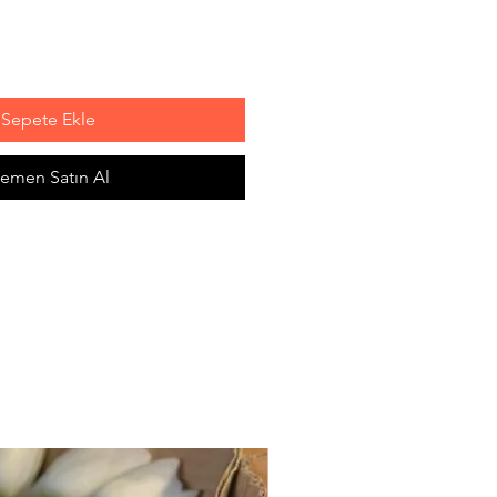
Sepete Ekle
emen Satın Al