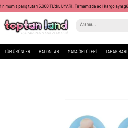
inimum sipariş tutarı 5.000 TL'dir. UYARI: Firmamızda acil kargo aynı 
TOPTAN PARTİ MALZEMELERİ
TÜM ÜRÜNLER
BALONLAR
MASA ÖRTÜLERİ
TABAK BAR