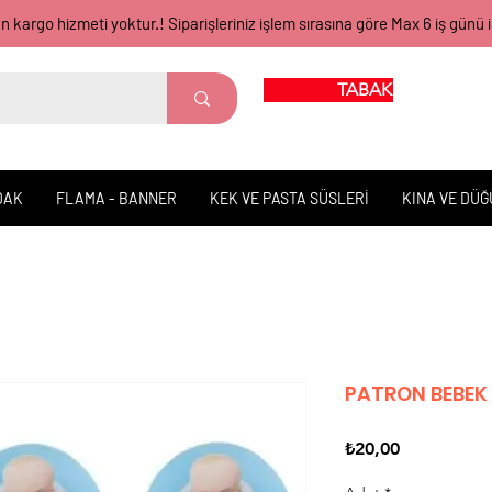
gün kargo hizmeti yoktur.! Siparişleriniz işlem sırasına göre Max 6 iş 
TABAK BARDAK
DAK
FLAMA - BANNER
KEK VE PASTA SÜSLERİ
KINA VE DÜ
PATRON BEBEK
Fiyat
₺20,00