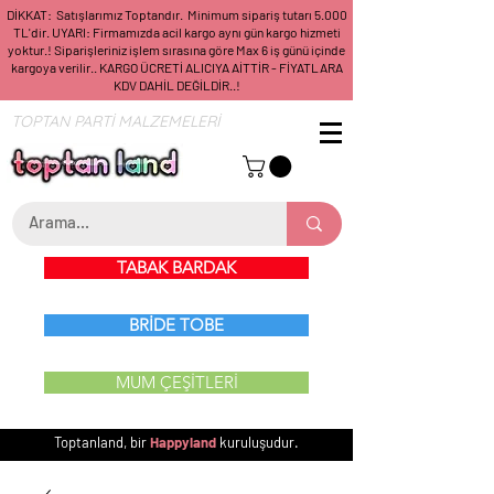
DİKKAT: Satışlarımız Toptandır. Minimum sipariş tutarı 5.000
TL'dir. UYARI: Firmamızda acil kargo aynı gün kargo hizmeti
yoktur.! Siparişleriniz işlem sırasına göre Max 6 iş günü içinde
kargoya verilir.. KARGO ÜCRETİ ALICIYA AİTTİR - FİYATLARA
KDV DAHİL DEĞİLDİR..!
TOPTAN PARTİ MALZEMELERİ
TABAK BARDAK
BRİDE TOBE
MUM ÇEŞİTLERİ
Toptanland, bir
Happyland
kuruluşudur.