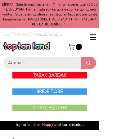
DİKKAT: Satışlarımız Toptandır. Minimum sipariş tutarı 5.000
TL'dir. UYARI: Firmamızda acil kargo aynı gün kargo hizmeti
yoktur.! Siparişleriniz işlem sırasına göre Max 6 iş günü içinde
kargoya verilir.. KARGO ÜCRETİ ALICIYA AİTTİR - FİYATLARA
KDV DAHİL DEĞİLDİR..!
TOPTAN PARTİ MALZEMELERİ
TABAK BARDAK
BRİDE TOBE
MUM ÇEŞİTLERİ
Toptanland, bir
Happyland
kuruluşudur.