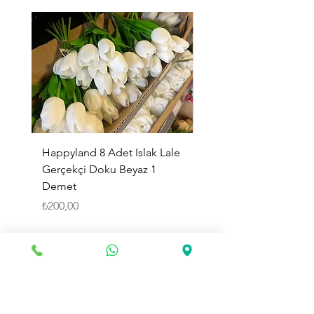
Happyland 8 Adet Islak Lale
HappyLand 150 ml Ma
Gerçekçi Doku Beyaz 1
Cinsiyet Belirleme Spr
Demet
Küçük Boy
Fiyat
Fiyat
₺200,00
₺225,00
Sepete Ekle