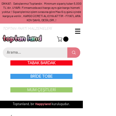
DİKKAT: Satışlarımız Toptandır. Minimum sipariş tutarı 5.000
TL'dir. UYARI: Firmamızda acil kargo aynı gün kargo hizmeti
yoktur.! Siparişleriniz işlem sırasına göre Max 6 iş günü içinde
kargoya verilir.. KARGO ÜCRETİ ALICIYA AİTTİR - FİYATLARA
KDV DAHİL DEĞİLDİR..!
TOPTAN PARTİ MALZEMELERİ
TABAK BARDAK
BRİDE TOBE
MUM ÇEŞİTLERİ
Toptanland, bir
Happyland
kuruluşudur.