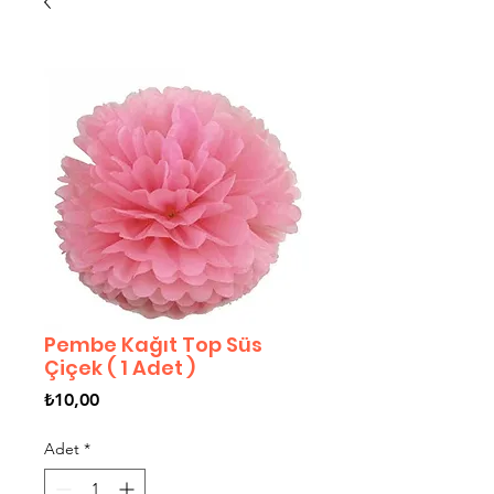
Pembe Kağıt Top Süs
Çiçek ( 1 Adet )
Fiyat
₺10,00
Adet
*