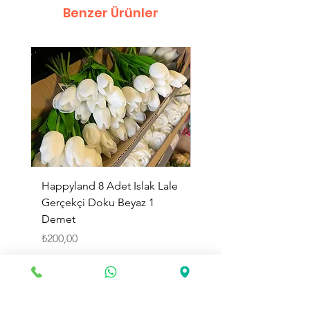
Benzer Ürünler
Happyland 8 Adet Islak Lale
HappyLand 150 ml Ma
Gerçekçi Doku Beyaz 1
Cinsiyet Belirleme Spr
Demet
Küçük Boy
Fiyat
Fiyat
₺200,00
₺225,00