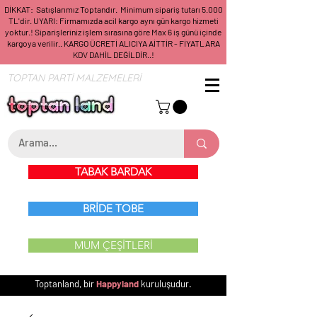
DİKKAT: Satışlarımız Toptandır. Minimum sipariş tutarı 5.000
TL'dir. UYARI: Firmamızda acil kargo aynı gün kargo hizmeti
yoktur.! Siparişleriniz işlem sırasına göre Max 6 iş günü içinde
kargoya verilir.. KARGO ÜCRETİ ALICIYA AİTTİR - FİYATLARA
KDV DAHİL DEĞİLDİR..!
TOPTAN PARTİ MALZEMELERİ
TABAK BARDAK
BRİDE TOBE
MUM ÇEŞİTLERİ
Toptanland, bir
Happyland
kuruluşudur.