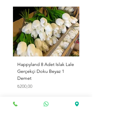
Happyland 8 Adet Islak Lale
HappyLand 150 ml Ma
Gerçekçi Doku Beyaz 1
Cinsiyet Belirleme Spr
Demet
Küçük Boy
Fiyat
Fiyat
₺200,00
₺225,00
Sepete Ekle