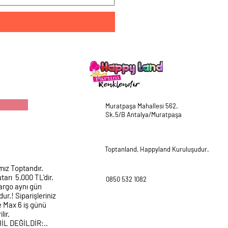
Muratpaşa Mahallesi 562.
Sk.5/B Antalya/Muratpaşa
Toptanland, Happyland Kuruluşudur.
mız Toptandır.
tarı 5.000 TL'dir.
0850 532 1082
argo aynı gün
ur.! Siparişleriniz
e Max 6 iş günü
lir.
HİL DEĞİLDİR:..