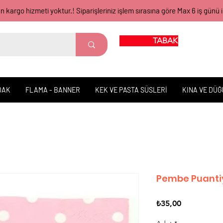
gün kargo hizmeti yoktur.! Siparişleriniz işlem sırasına göre Max 6 iş 
TABAK BARDAK
DAK
FLAMA - BANNER
KEK VE PASTA SÜSLERİ
KINA VE DÜ
Pembe Puantiy
Fiyat
₺35,00