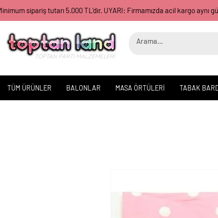
inimum sipariş tutarı 5.000 TL'dir. UYARI: Firmamızda acil kargo aynı 
TOPTAN PARTİ MALZEMELERİ
TÜM ÜRÜNLER
BALONLAR
MASA ÖRTÜLERİ
TABAK BAR