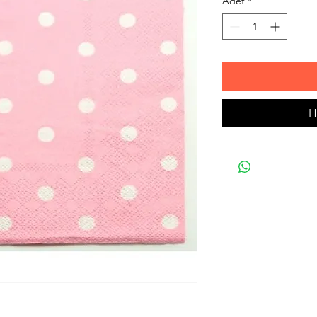
Adet
*
H