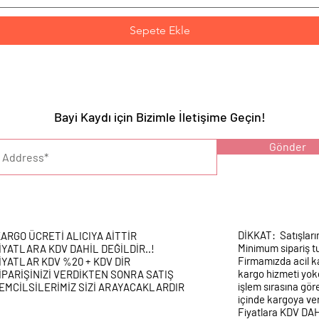
Sepete Ekle
Bayi Kaydı için Bizimle İletişime Geçin!
YARI :
Gönder
DİKKAT: Satışları
ARGO ÜCRETİ ALICIYA AİTTİR
Minimum sipariş tu
İYATLARA KDV DAHİL DEĞİLDİR..!
Firmamızda acil k
İYATLAR KDV %20 + KDV DİR
kargo hizmeti yokd
İPARİŞİNİZİ VERDİKTEN SONRA SATIŞ
işlem sırasına gör
EMCİLSİLERİMİZ SİZİ ARAYACAKLARDIR
içinde kargoya veri
Fiyatlara KDV DA