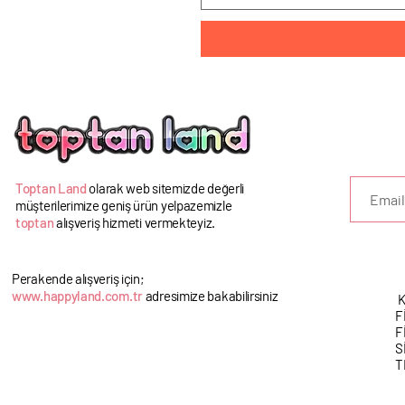
U
Toptan Land
olarak web sitemizde değerli
müşterilerimize geniş ürün yelpazemizle
toptan
alışveriş hizmeti vermekteyiz.
Perakende alışveriş için;
www.happyland.com.tr
adresimize bakabilirsiniz
K
F
F
S
T